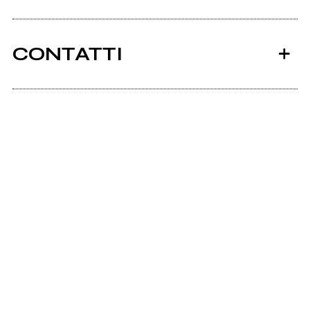
CONTATTI
Ancora nessun utente amministra questa pagina,
puoi farlo tu.
Richiedi la gestione