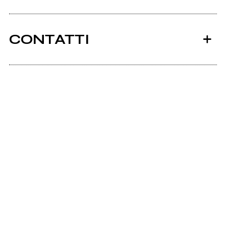
CONTATTI
Ancora nessun utente amministra questa pagina,
puoi farlo tu.
Richiedi la gestione