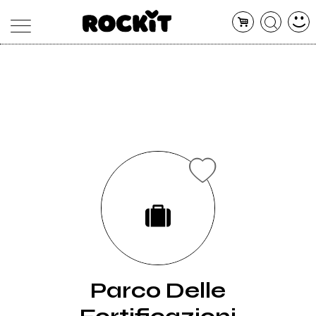
MAGAZINE
DATABASE
ARTICOLI
CONCERTI
ARTISTI
SHOP
RADIO
Parco Delle