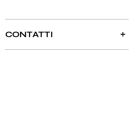
CONTATTI
Ancora nessun utente amministra questa pagina,
puoi farlo tu.
Richiedi la gestione