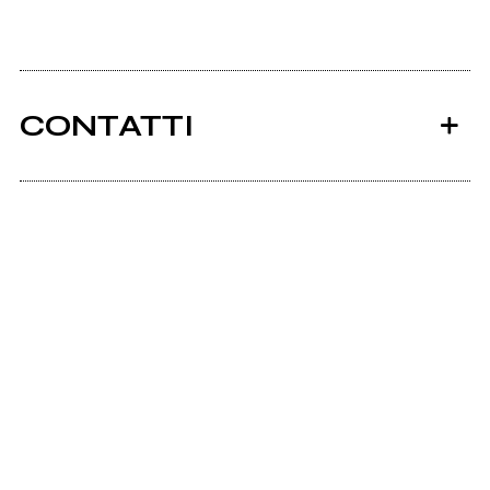
CONTATTI
Ancora nessun utente amministra questa pagina,
puoi farlo tu.
Richiedi la gestione