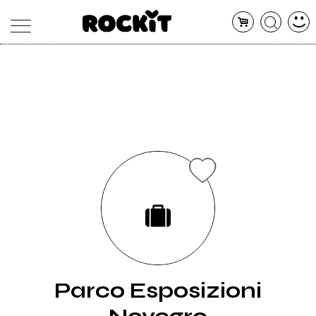
MAGAZINE
DATABASE
ARTICOLI
CONCERTI
ARTISTI
SHOP
RADIO
Parco Esposizioni