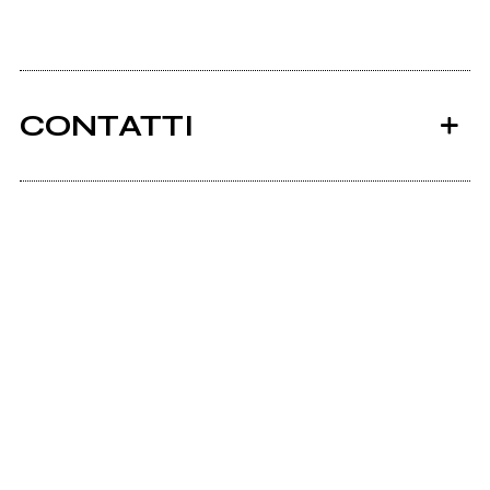
CONTATTI
Ancora nessun utente amministra questa pagina,
puoi farlo tu.
Richiedi la gestione