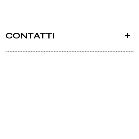
CONTATTI
Ancora nessun utente amministra questa pagina,
puoi farlo tu.
Richiedi la gestione