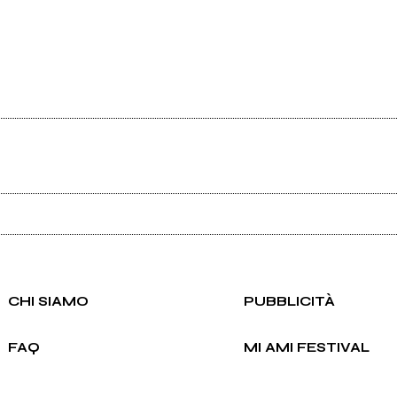
Ancora nessun utente amministra questa pagina, puoi farlo tu.
Richiedi la gestione
CHI SIAMO
PUBBLICITÀ
FAQ
MI AMI FESTIVAL