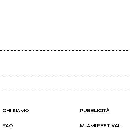
Ancora nessun utente amministra questa pagina, puoi farlo tu.
Richiedi la gestione
CHI SIAMO
PUBBLICITÀ
FAQ
MI AMI FESTIVAL