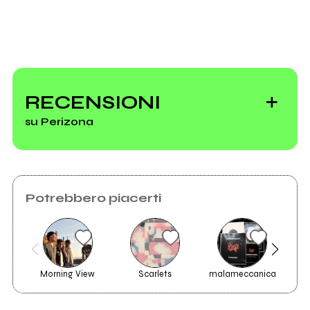
RECENSIONI
su Perizona
Potrebbero piacerti
Morning View
Scarlets
malameccanica
P
2003
PerizoNa - Demo