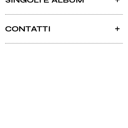
SINGOLI E ALBUM
CONTATTI
Ancora nessun utente amministra questa pagina,
puoi farlo tu.
2004
Richiedi la gestione
PerizoNa - Demo