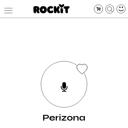
MAGAZINE
DATABASE
ARTICOLI
CONCERTI
ARTISTI
SHOP
RADIO
Perizona