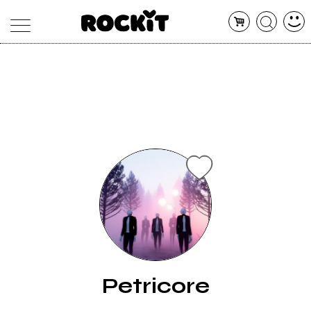
MAGAZINE
DATABASE
ARTICOLI
CONCERTI
ARTISTI
SHOP
RADIO
Petricore