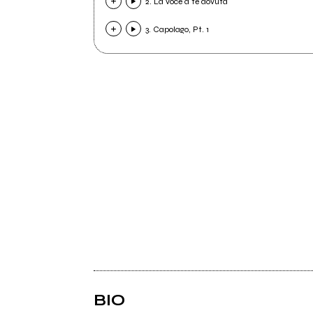
2. La voce a te dovuta
3. Capolago, Pt. 1
BIO