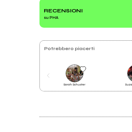
RECENSIONI
su PHA
2022
Capolago
Potrebbero piacerti
Sarah Schuster
Suza
2022
Capolago