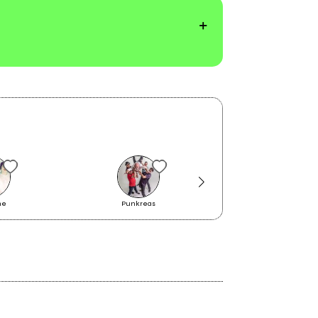
ne
Punkreas
Vivianne Viveur