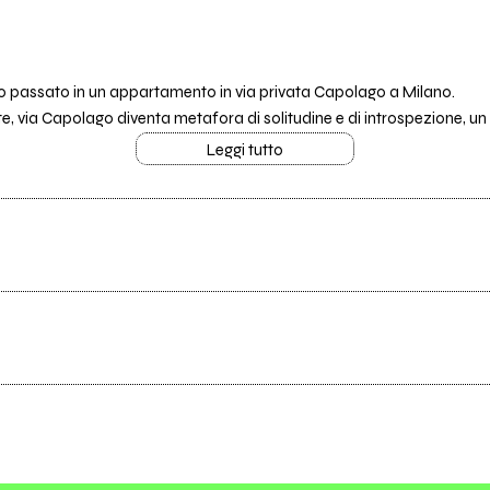
no passato in un appartamento in via privata Capolago a Milano.
te, via Capolago diventa metafora di solitudine e di introspezione, un l
Leggi tutto
Scrivi all'utente che amministra la pagina.