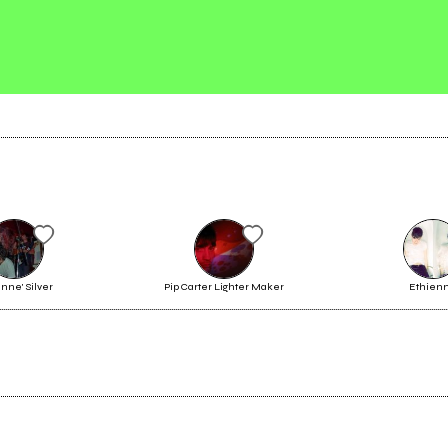
Invia messaggio
nne' Silver
Pip Carter Lighter Maker
Ethien