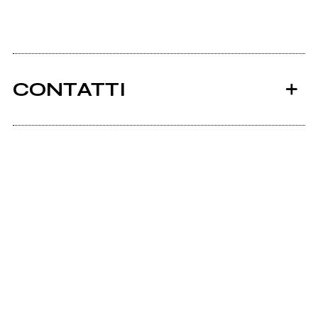
CONTATTI
Ancora nessun utente amministra questa pagina,
puoi farlo tu.
Richiedi la gestione