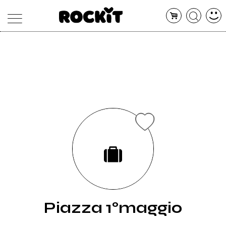
MAGAZINE
DATABASE
ARTICOLI
CONCERTI
ARTISTI
SHOP
RADIO
Piazza 1°maggio