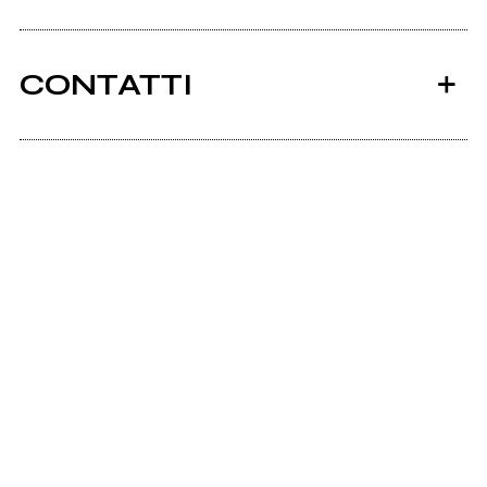
CONTATTI
Ancora nessun utente amministra questa pagina,
puoi farlo tu.
Richiedi la gestione