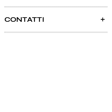
CONTATTI
Ancora nessun utente amministra questa pagina,
puoi farlo tu.
Richiedi la gestione