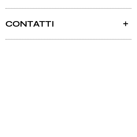
CONTATTI
Ancora nessun utente amministra questa pagina,
puoi farlo tu.
Richiedi la gestione