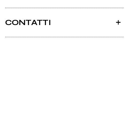
CONTATTI
Ancora nessun utente amministra questa pagina,
puoi farlo tu.
Richiedi la gestione