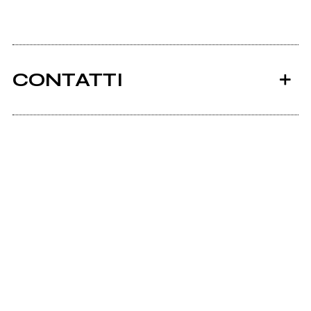
CONTATTI
Ancora nessun utente amministra questa pagina,
puoi farlo tu.
Richiedi la gestione