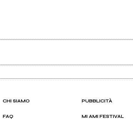
Ancora nessun utente amministra questa pagina, puoi farlo tu.
Richiedi la gestione
CHI SIAMO
PUBBLICITÀ
FAQ
MI AMI FESTIVAL