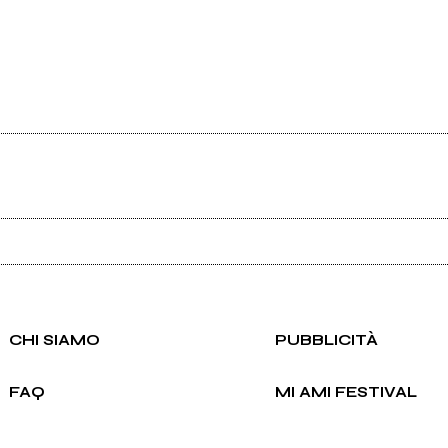
Ancora nessun utente amministra questa pagina, puoi farlo tu.
Richiedi la gestione
CHI SIAMO
PUBBLICITÀ
FAQ
MI AMI FESTIVAL