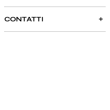
CONTATTI
Ancora nessun utente amministra questa pagina,
puoi farlo tu.
Richiedi la gestione