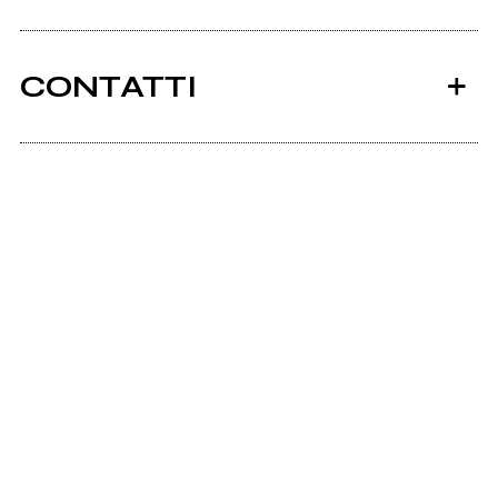
CONTATTI
Ancora nessun utente amministra questa pagina,
puoi farlo tu.
Richiedi la gestione