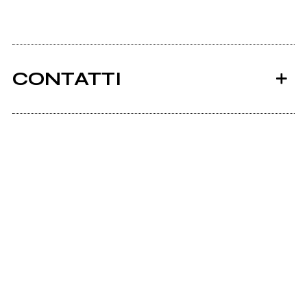
CONTATTI
Ancora nessun utente amministra questa pagina,
puoi farlo tu.
Richiedi la gestione