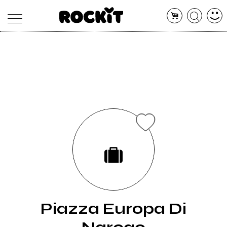
MAGAZINE
DATABASE
ARTICOLI
CONCERTI
ARTISTI
SHOP
RADIO
Piazza Europa Di