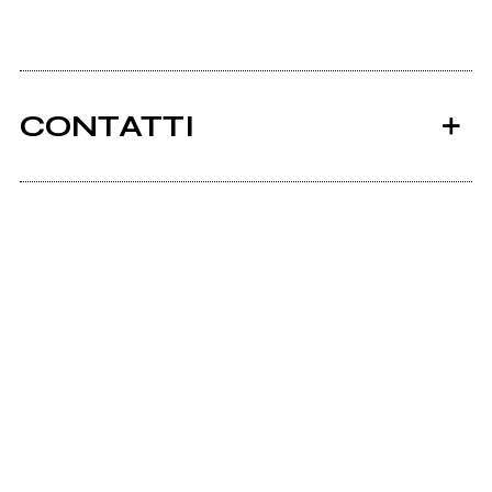
CONTATTI
Ancora nessun utente amministra questa pagina,
puoi farlo tu.
Richiedi la gestione