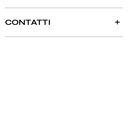
CONTATTI
Ancora nessun utente amministra questa pagina,
puoi farlo tu.
Richiedi la gestione