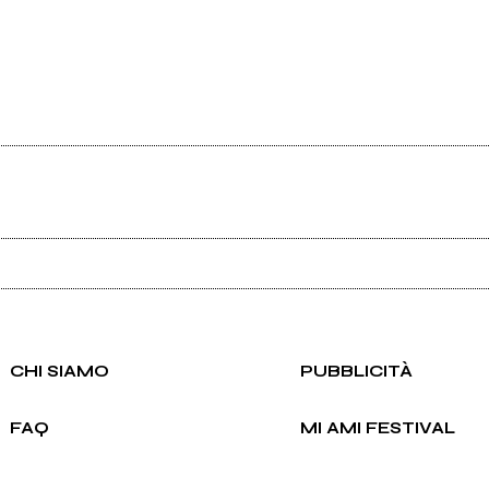
Ancora nessun utente amministra questa pagina, puoi farlo tu.
Richiedi la gestione
CHI SIAMO
PUBBLICITÀ
FAQ
MI AMI FESTIVAL