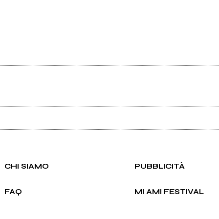
Ancora nessun utente amministra questa pagina, puoi farlo tu.
Richiedi la gestione
CHI SIAMO
PUBBLICITÀ
FAQ
MI AMI FESTIVAL