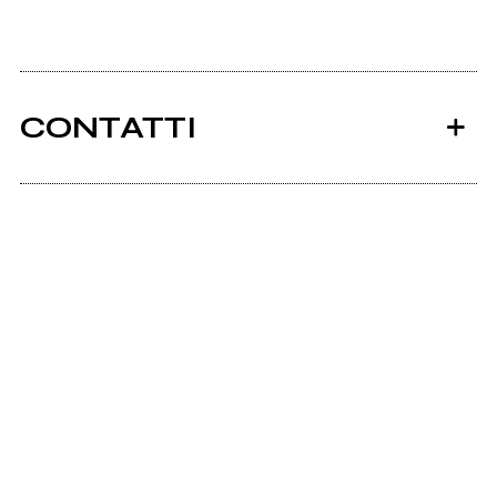
CONTATTI
Ancora nessun utente amministra questa pagina,
puoi farlo tu.
Richiedi la gestione