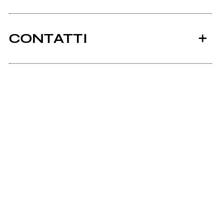
CONTATTI
Ancora nessun utente amministra questa pagina,
puoi farlo tu.
Richiedi la gestione