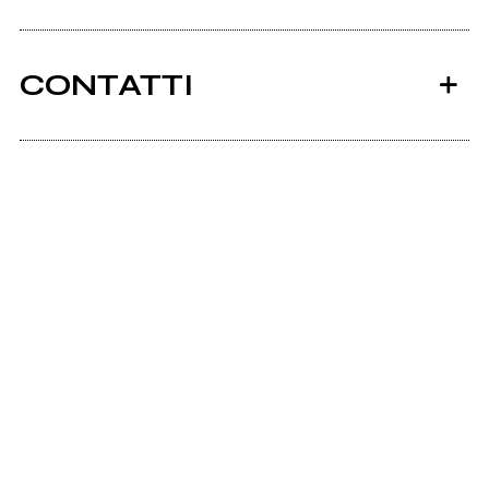
CONTATTI
Ancora nessun utente amministra questa pagina,
puoi farlo tu.
Richiedi la gestione