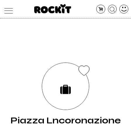
MAGAZINE
DATABASE
ARTICOLI
CONCERTI
ARTISTI
SHOP
RADIO
Piazza Lncoronazione