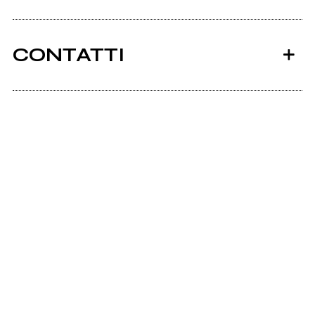
CONTATTI
Ancora nessun utente amministra questa pagina,
puoi farlo tu.
Richiedi la gestione