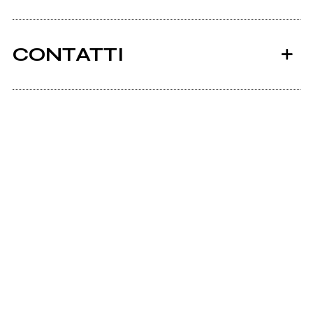
CONTATTI
Ancora nessun utente amministra questa pagina,
puoi farlo tu.
Richiedi la gestione