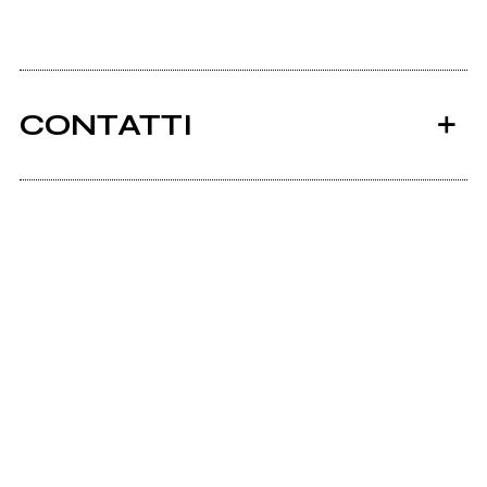
CONTATTI
Ancora nessun utente amministra questa pagina,
puoi farlo tu.
Richiedi la gestione