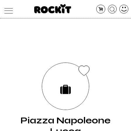
MAGAZINE
DATABASE
ARTICOLI
CONCERTI
ARTISTI
SHOP
RADIO
Piazza Napoleone