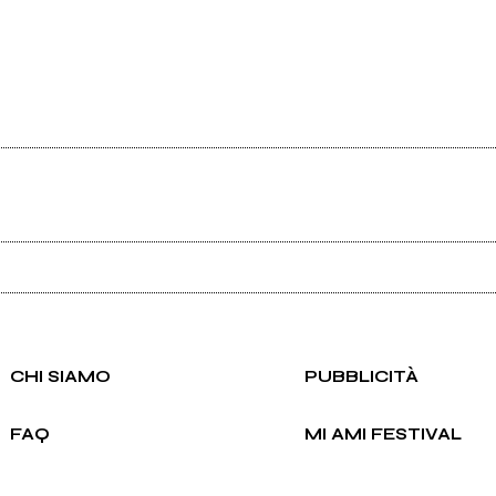
Ancora nessun utente amministra questa pagina, puoi farlo tu.
Richiedi la gestione
CHI SIAMO
PUBBLICITÀ
FAQ
MI AMI FESTIVAL