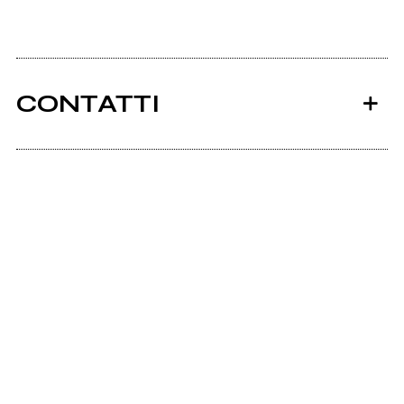
CONTATTI
Ancora nessun utente amministra questa pagina,
puoi farlo tu.
Richiedi la gestione