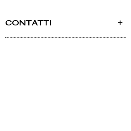
CONTATTI
Ancora nessun utente amministra questa pagina,
puoi farlo tu.
Richiedi la gestione