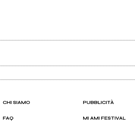
Ancora nessun utente amministra questa pagina, puoi farlo tu.
Richiedi la gestione
CHI SIAMO
PUBBLICITÀ
FAQ
MI AMI FESTIVAL