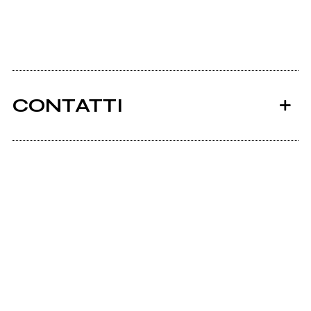
CONTATTI
Ancora nessun utente amministra questa pagina,
puoi farlo tu.
Richiedi la gestione