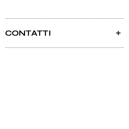
CONTATTI
Ancora nessun utente amministra questa pagina,
puoi farlo tu.
Richiedi la gestione