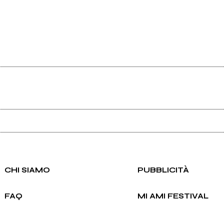
Ancora nessun utente amministra questa pagina, puoi farlo tu.
Richiedi la gestione
CHI SIAMO
PUBBLICITÀ
FAQ
MI AMI FESTIVAL