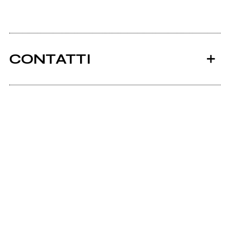
CONTATTI
Ancora nessun utente amministra questa pagina,
puoi farlo tu.
Richiedi la gestione