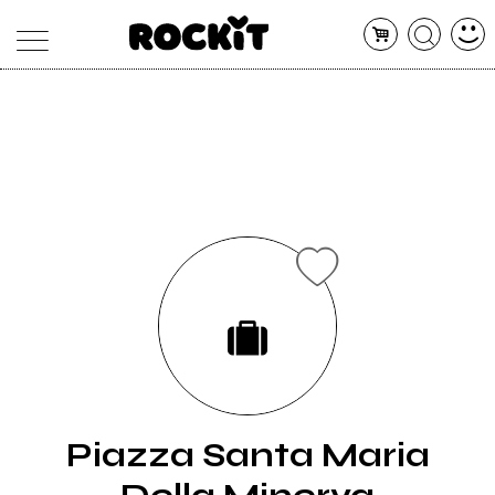
MAGAZINE
DATABASE
ARTICOLI
CONCERTI
ARTISTI
SHOP
RADIO
Piazza Santa Maria