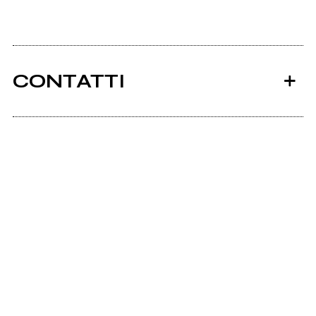
CONTATTI
Ancora nessun utente amministra questa pagina,
puoi farlo tu.
Richiedi la gestione