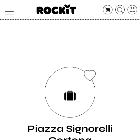
MAGAZINE
DATABASE
ARTICOLI
CONCERTI
ARTISTI
SHOP
RADIO
Piazza Signorelli