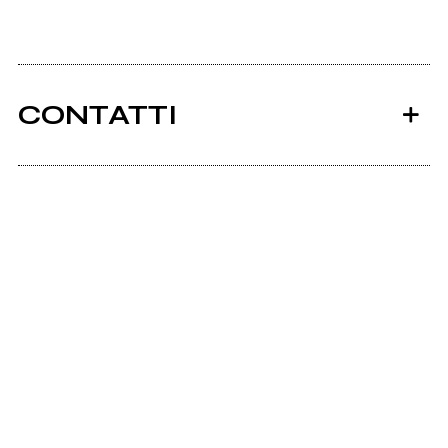
CONTATTI
Ancora nessun utente amministra questa pagina,
puoi farlo tu.
Richiedi la gestione