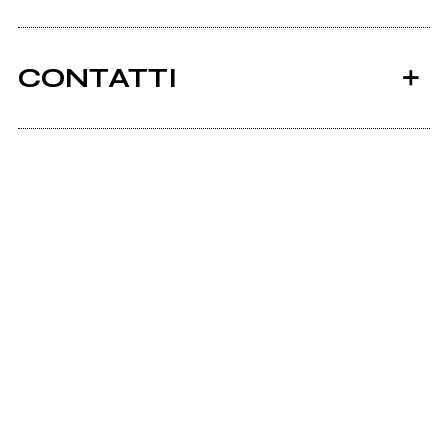
CONTATTI
Ancora nessun utente amministra questa pagina,
puoi farlo tu.
Richiedi la gestione