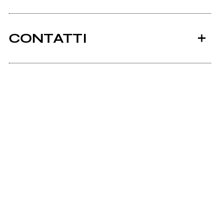
CONTATTI
Ancora nessun utente amministra questa pagina,
puoi farlo tu.
Richiedi la gestione