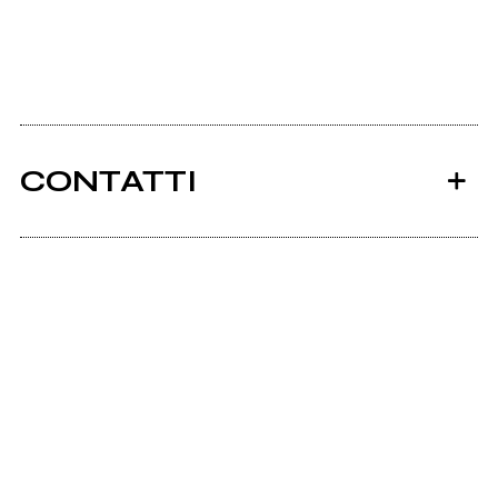
CONTATTI
Ancora nessun utente amministra questa pagina,
puoi farlo tu.
Richiedi la gestione