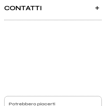
CONTATTI
Pierpaolotamburrini.com
Scrivi all'utente che amministra la pagina.
Invia messaggio
Potrebbero piacerti