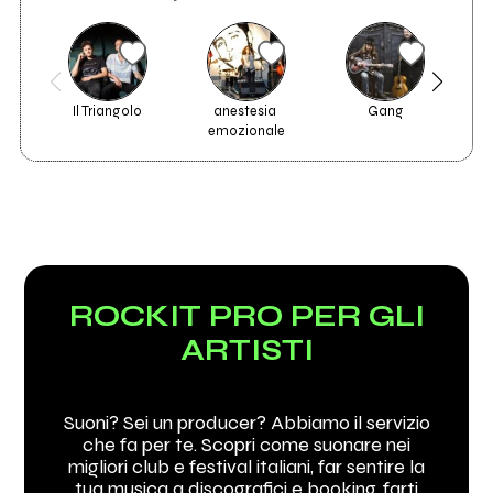
Il Triangolo
anestesia 
Gang
L
emozionale
ROCKIT PRO PER GLI
ARTISTI
Suoni? Sei un producer? Abbiamo il servizio
che fa per te. Scopri come suonare nei
migliori club e festival italiani, far sentire la
tua musica a discografici e booking, farti