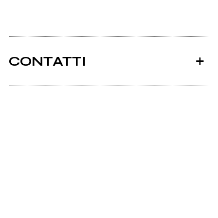
CONTATTI
Ancora nessun utente amministra questa pagina,
puoi farlo tu.
Richiedi la gestione