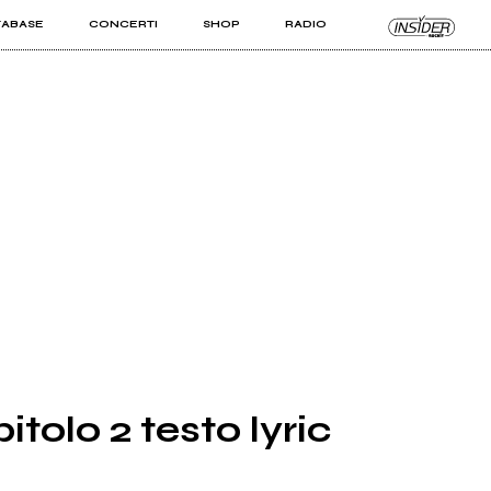
TABASE
CONCERTI
SHOP
RADIO
KIT PRO
ISTI
VIZI
itolo 2 testo lyric