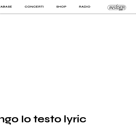
TABASE
CONCERTI
SHOP
RADIO
KIT PRO
ISTI
VIZI
ngo Io testo lyric