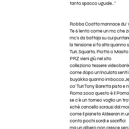
tanto spacco uguale…"
Robba Coatta mannace du' 
Te 6 lento come un mc che z
mc's da battaja su cui puntar
la tensione si fa alta quanno 
Turi, Squarta, Piotta o Masito
PRZ vieni giù nel sito
colleziono tessere videoban
come dopo un'inculata senti i
buyakka quanno imbocca J
co' Turi Tony Baretta pista e
Roma 2000 questo è il Porn
se c'è un torneo voglio un tr
xchè cancello scrausi dal m
come il pianeta Aldeeran in 
conto pochi sordi e sacrifici
ma un albero non cresce senza