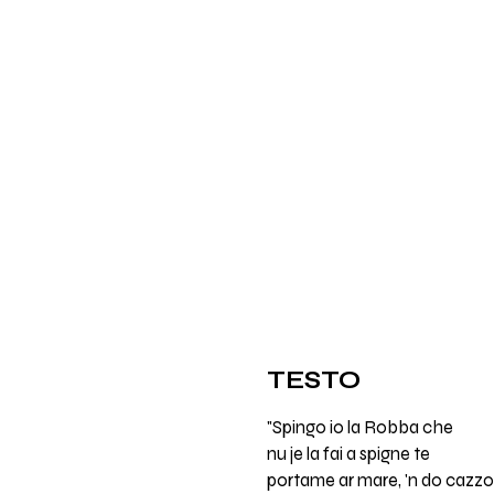
TESTO
"Spingo io la Robba che
nu je la fai a spigne te
portame ar mare, 'n do cazzo