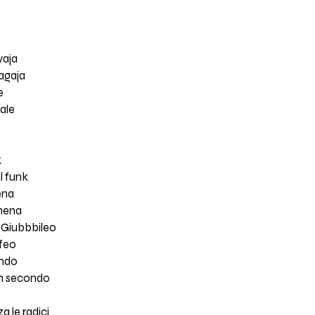
vaja
agaja
e
sale
k
l funk
ena
 mena
oGiubbbileo
ofeo
ondo
un secondo
 le radici