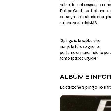
nel sottosuolo espanso + che
Robba Coatta sottobanco s
coi sogni della strada di un 
sai che vesto daMAS…
"Spingo io la robba che
nun je la fai a spigne te,
portame ar mare, 'ndo te par
tanto spacco uguale"
ALBUM E INFO
La canzone
Spingo Io
si t