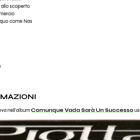
 allo scoperto
mercio
pisquo come Nas
e
RMAZIONI
rova nell'album
Comunque Vada Sarà Un Successo
usc