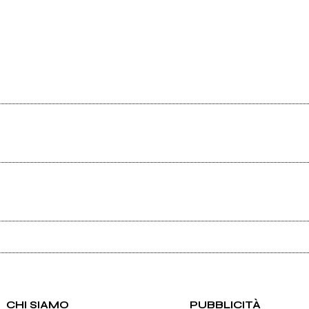
Ancora nessun utente amministra questa pagina, puoi farlo tu.
Richiedi la gestione
CHI SIAMO
PUBBLICITÀ